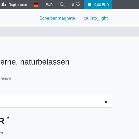
Registrieren
EUR
0
0,00 EUR
Scheibenmagnete
callisto_light
erne, naturbelassen
284001
*
UR
mm