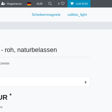
Registrieren
EUR
0
0,00 EUR
Scheibenmagnete
callisto_light
- roh, naturbelassen
284099
*
EUR
mm