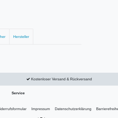
cher
Hersteller
Kostenloser Versand & Rückversand
Service
derrufs­formular
Impressum
Daten­schutz­erklärung
Barrierefreih