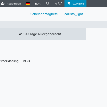
Registrieren
EUR
0
0,00 EUR
Scheibenmagnete
callisto_light
100 Tage Rückgaberecht
eitserklärung
AGB