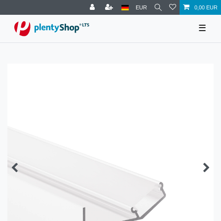
EUR
0,00 EUR
☰