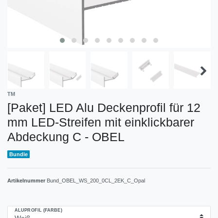
TM
[Paket] LED Alu Deckenprofil für 12
mm LED-Streifen mit einklickbarer
Abdeckung C - OBEL
Bundle
Artikelnummer
Bund_OBEL_WS_200_0CL_2EK_C_Opal
ALUPROFIL (FARBE)