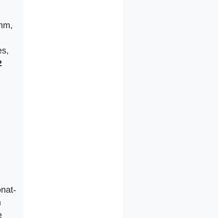
mm,
es,
2
nat-
n
e