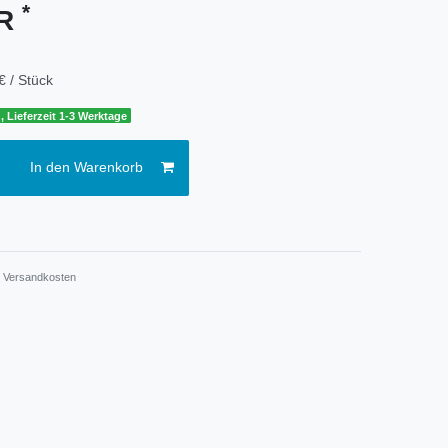
*
UR
€ / Stück
, Lieferzeit 1-3 Werktage
In den Warenkorb
.
Versandkosten