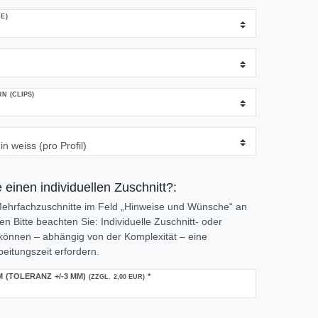
E)
 (CLIPS)
 einen individuellen Zuschnitt?:
 Mehrfachzuschnitte im Feld „Hinweise und Wünsche“ an
 Bitte beachten Sie: Individuelle Zuschnitt- oder
önnen – abhängig von der Komplexität – eine
eitungszeit erfordern.
M (TOLERANZ +/-3 MM)
*
(ZZGL. 2,00 EUR)