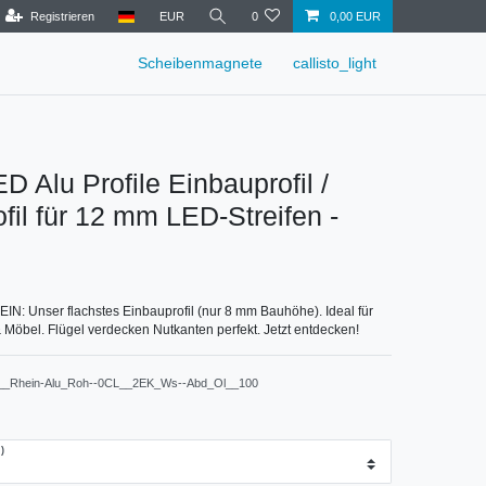
Registrieren
EUR
0
0,00 EUR
Scheibenmagnete
callisto_light
D Alu Profile Einbauprofil /
ofil für 12 mm LED-Streifen -
EIN: Unser flachstes Einbauprofil (nur 8 mm Bauhöhe). Ideal für
 Möbel. Flügel verdecken Nutkanten perfekt. Jetzt entdecken!
__Rhein-Alu_Roh--0CL__2EK_Ws--Abd_Ol__100
)