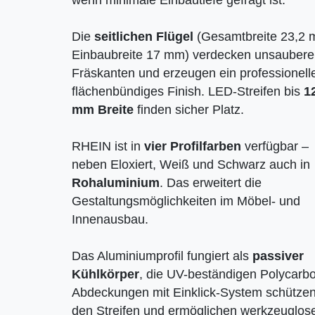
wenn minimale Einbautiefe gefragt ist.
Die
seitlichen Flügel
(Gesamtbreite 23,2 
Einbaubreite 17 mm) verdecken unsaubere
Fräskanten und erzeugen ein professionell
flächenbündiges Finish. LED-Streifen bis
1
mm Breite
finden sicher Platz.
RHEIN ist in
vier Profilfarben
verfügbar –
neben Eloxiert, Weiß und Schwarz auch in
Rohaluminium
. Das erweitert die
Gestaltungsmöglichkeiten im Möbel- und
Innenausbau.
Das Aluminiumprofil fungiert als
passiver
Kühlkörper
, die UV-beständigen Polycarbo
Abdeckungen mit Einklick-System schütze
den Streifen und ermöglichen werkzeuglos