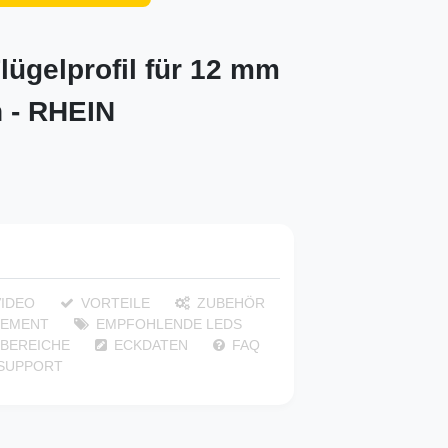
lügelprofil für 12 mm
n - RHEIN
IDEO
VORTEILE
ZUBEHÖR
EMENT
EMPFOHLENDE LEDS
BEREICHE
ECKDATEN
FAQ
 SUPPORT