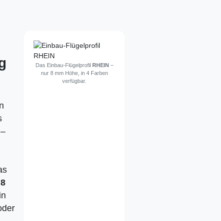
g
Das Einbau-Flügelprofil
RHEIN
–
nur 8 mm Höhe, in 4 Farben
verfügbar.
n
s
 –
as
r
8
in
oder