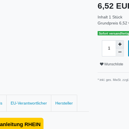
6,52 E
Inhalt
1
Stück
Grundpreis
6,52 
Sofort versandfertig
Wunschliste
* inkl. ges. MwSt. zzgl
ls
EU-Verantwortlicher
Hersteller
anleitung RHEIN