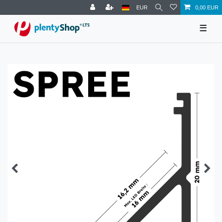
EUR
0,00 EUR
☰