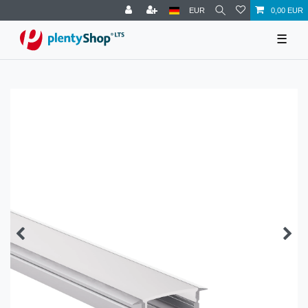
EUR
0,00 EUR
☰