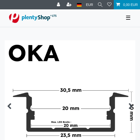
EUR
0,00 EUR
☰