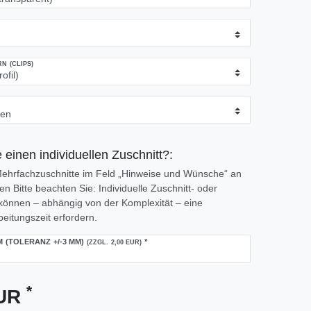
 (CLIPS)
 einen individuellen Zuschnitt?:
 Mehrfachzuschnitte im Feld „Hinweise und Wünsche“ an
 Bitte beachten Sie: Individuelle Zuschnitt- oder
önnen – abhängig von der Komplexität – eine
eitungszeit erfordern.
M (TOLERANZ +/-3 MM)
*
(ZZGL. 2,00 EUR)
*
EUR