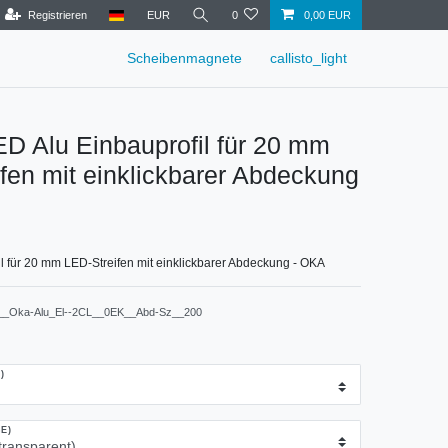
Registrieren
EUR
0
0,00 EUR
Scheibenmagnete
callisto_light
ED Alu Einbauprofil für 20 mm
fen mit einklickbarer Abdeckung
l für 20 mm LED-Streifen mit einklickbarer Abdeckung - OKA
__Oka-Alu_El--2CL__0EK__Abd-Sz__200
)
E)