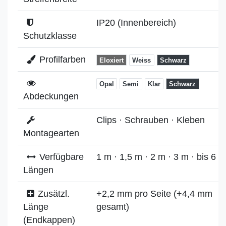
IP20 (Innenbereich)
Schutzklasse
Profilfarben
Eloxiert
Weiss
Schwarz
Opal
Semi
Klar
Schwarz
Abdeckungen
Clips · Schrauben · Kleben
Montagearten
Verfügbare
1 m · 1,5 m · 2 m · 3 m · bis 6 m
Längen
Zusätzl.
+2,2 mm pro Seite (+4,4 mm
Länge
gesamt)
(Endkappen)