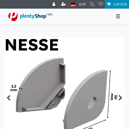
EUR
0,00 EUR
☰