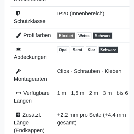
IP20 (Innenbereich)
Schutzklasse
Profilfarben
Eloxiert
Weiss
Schwarz
Opal
Semi
Klar
Schwarz
Abdeckungen
Clips · Schrauben · Kleben
Montagearten
Verfügbare
1 m · 1,5 m · 2 m · 3 m · bis 6 m
Längen
Zusätzl.
+2,2 mm pro Seite (+4,4 mm
Länge
gesamt)
(Endkappen)