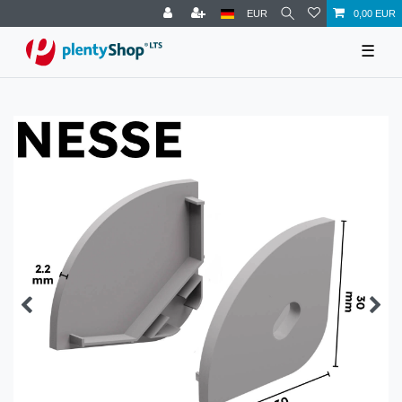
EUR
0,00 EUR
☰