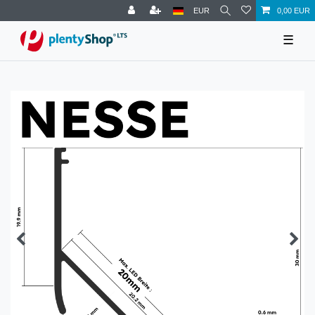
EUR
0,00 EUR
☰