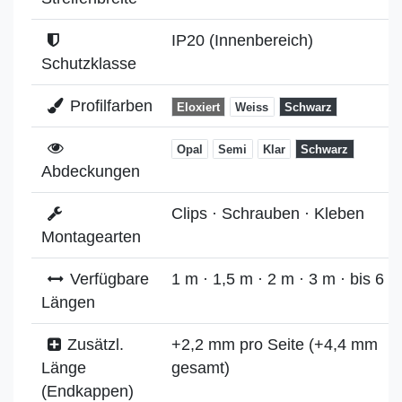
IP20 (Innenbereich)
Schutzklasse
Profilfarben
Eloxiert
Weiss
Schwarz
Opal
Semi
Klar
Schwarz
Abdeckungen
Clips · Schrauben · Kleben
Montagearten
Verfügbare
1 m · 1,5 m · 2 m · 3 m · bis 6 m
Längen
Zusätzl.
+2,2 mm pro Seite (+4,4 mm
Länge
gesamt)
(Endkappen)