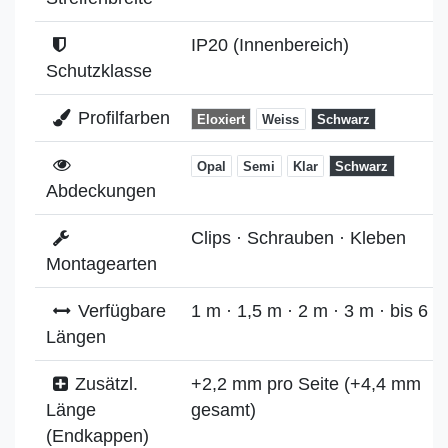
IP20 (Innenbereich)
Schutzklasse
Profilfarben
Eloxiert
Weiss
Schwarz
Opal
Semi
Klar
Schwarz
Abdeckungen
Clips · Schrauben · Kleben
Montagearten
Verfügbare
1 m · 1,5 m · 2 m · 3 m · bis 6 m
Längen
Zusätzl.
+2,2 mm pro Seite (+4,4 mm
Länge
gesamt)
(Endkappen)