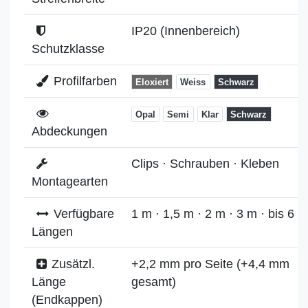
IP20 (Innenbereich)
Schutzklasse
Profilfarben
Eloxiert
Weiss
Schwarz
Opal
Semi
Klar
Schwarz
Abdeckungen
Clips · Schrauben · Kleben
Montagearten
Verfügbare
1 m · 1,5 m · 2 m · 3 m · bis 6 m
Längen
Zusätzl.
+2,2 mm pro Seite (+4,4 mm
Länge
gesamt)
(Endkappen)