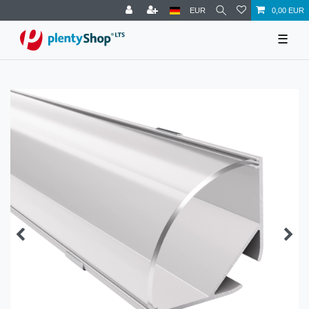
EUR
0,00 EUR
☰