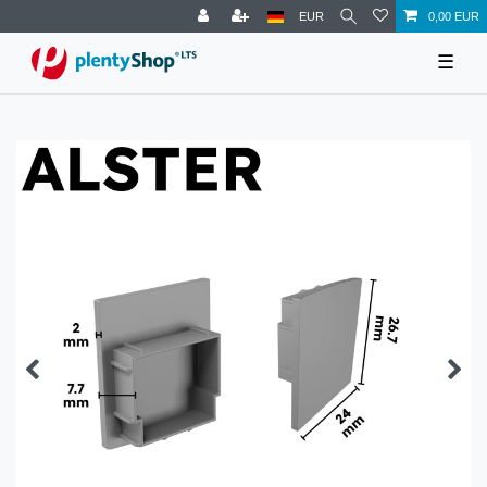
EUR
0,00 EUR
☰