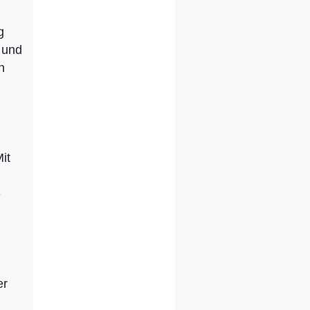
g
 und
n
Mit
e
er