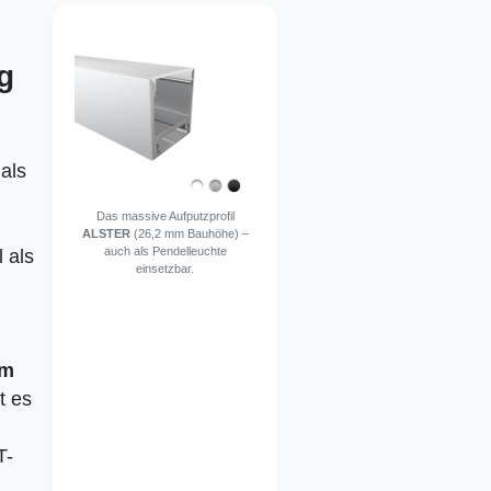
g
als
Das massive Aufputzprofil
ALSTER
(26,2 mm Bauhöhe) –
auch als Pendelleuchte
l als
einsetzbar.
mm
t es
T-