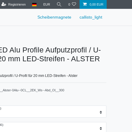
Registrieren
EUR
0
0,00 EUR
Scheibenmagnete
callisto_light
D Alu Profile Aufputzprofil / U-
r 20 mm LED-Streifen - ALSTER
tzprofil / U-Profil für 20 mm LED-Streifen - Alster
__Alster-0Alu--0CL__2EK_Ws--Abd_Ol__300
)
E)