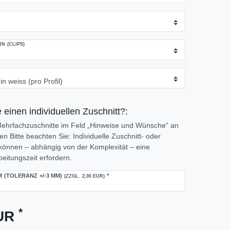
 (CLIPS)
 einen individuellen Zuschnitt?:
 Mehrfachzuschnitte im Feld „Hinweise und Wünsche“ an
 Bitte beachten Sie: Individuelle Zuschnitt- oder
önnen – abhängig von der Komplexität – eine
eitungszeit erfordern.
M (TOLERANZ +/-3 MM)
*
(ZZGL. 2,00 EUR)
*
EUR