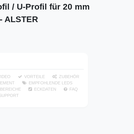
fil / U-Profil für 20 mm
 - ALSTER
IDEO
VORTEILE
ZUBEHÖR
EMENT
EMPFOHLENDE LEDS
BEREICHE
ECKDATEN
FAQ
 SUPPORT