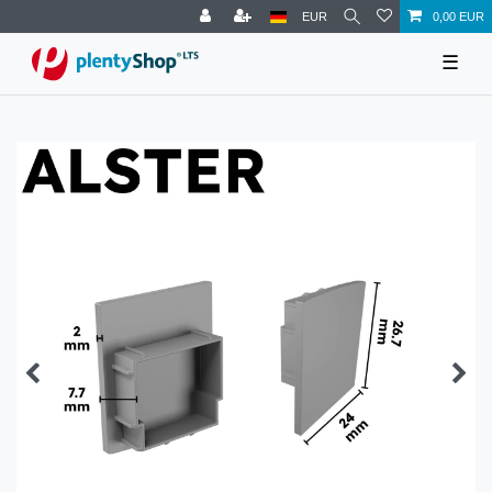
EUR
0,00 EUR
☰