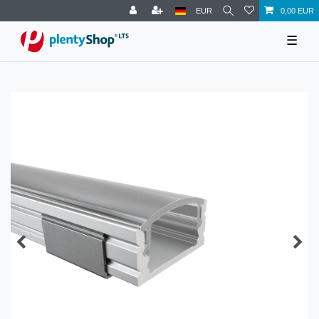
EUR
0,00 EUR
☰