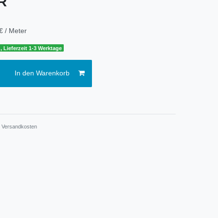
UR
€ / Meter
, Lieferzeit 1-3 Werktage
In den Warenkorb
.
Versandkosten