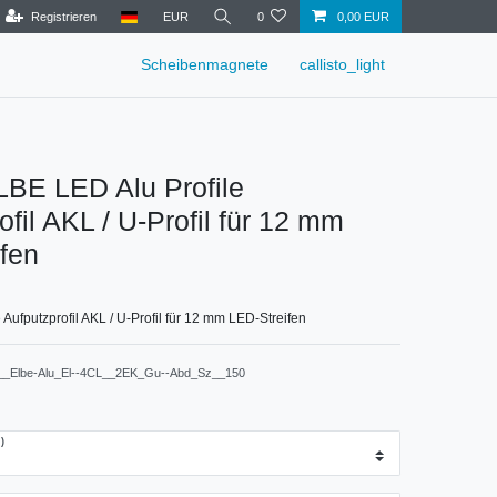
Registrieren
EUR
0
0,00 EUR
Scheibenmagnete
callisto_light
LBE LED Alu Profile
ofil AKL / U-Profil für 12 mm
fen
 Aufputzprofil AKL / U-Profil für 12 mm LED-Streifen
__Elbe-Alu_El--4CL__2EK_Gu--Abd_Sz__150
)