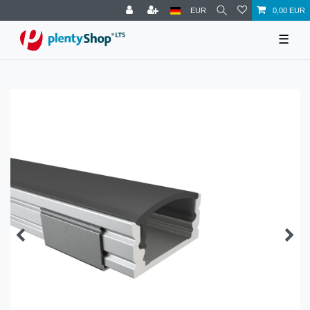
EUR
0,00 EUR
☰