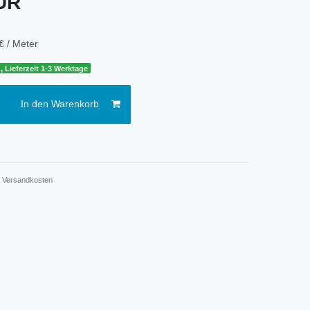
EUR
€ / Meter
, Lieferzeit 1-3 Werktage
In den Warenkorb
.
Versandkosten