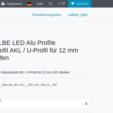
Registrieren
EUR
0
0,00 EUR
Scheibenmagnete
callisto_light
LBE LED Alu Profile
ofil AKL / U-Profil für 12 mm
fen
 Aufputzprofil AKL / U-Profil für 12 mm LED-Streifen
__Elbe-Alu_Ws--0CL__2EK_Ws--Abd_Si__300
)