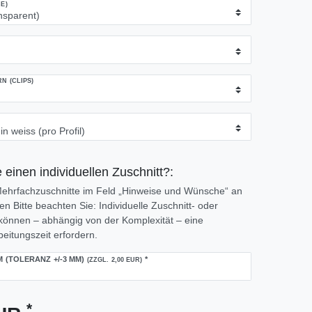
E)
 (CLIPS)
 einen individuellen Zuschnitt?:
 Mehrfachzuschnitte im Feld „Hinweise und Wünsche“ an
 Bitte beachten Sie: Individuelle Zuschnitt- oder
önnen – abhängig von der Komplexität – eine
eitungszeit erfordern.
M (TOLERANZ +/-3 MM)
*
(ZZGL. 2,00 EUR)
*