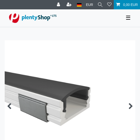
EUR
0,00 EUR
☰