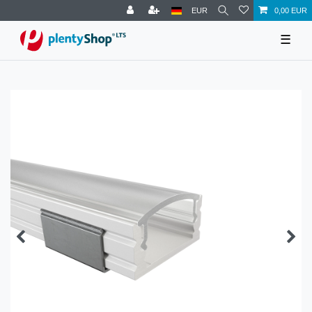
EUR
0,00 EUR
☰