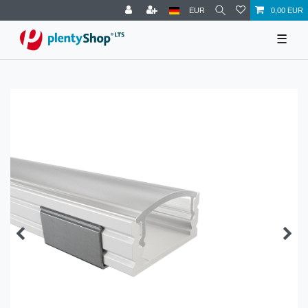
EUR
0,00 EUR
☰