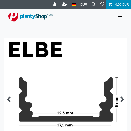
EUR
0,00 EUR
☰