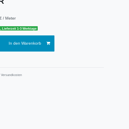
UR
€ / Meter
, Lieferzeit 1-3 Werktage
In den Warenkorb
.
Versandkosten