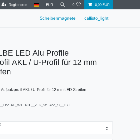
Registrieren
EUR
0
0,00 EUR
Scheibenmagnete
callisto_light
LBE LED Alu Profile
ofil AKL / U-Profil für 12 mm
fen
 Aufputzprofil AKL / U-Profil für 12 mm LED-Streifen
__Elbe-Alu_Ws--4CL__2EK_Sz--Abd_Si__150
)