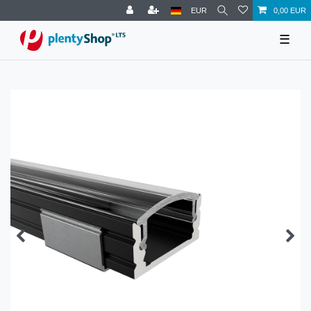
EUR
0,00 EUR
☰