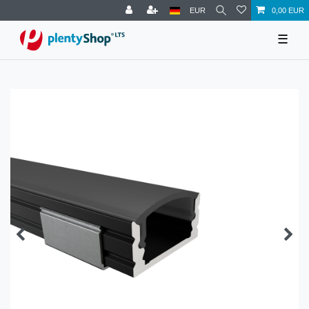
EUR
0,00 EUR
☰