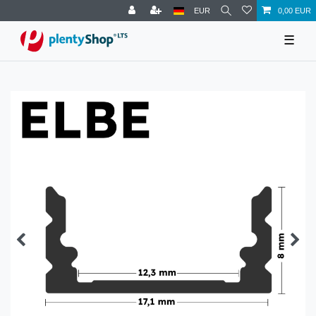
EUR
0,00 EUR
☰