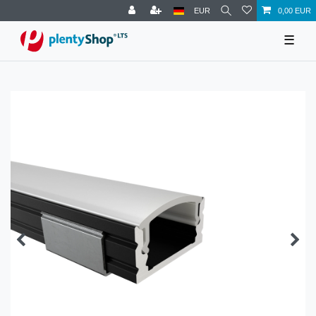
EUR
0,00 EUR
☰