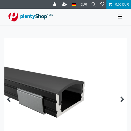
EUR
0,00 EUR
☰