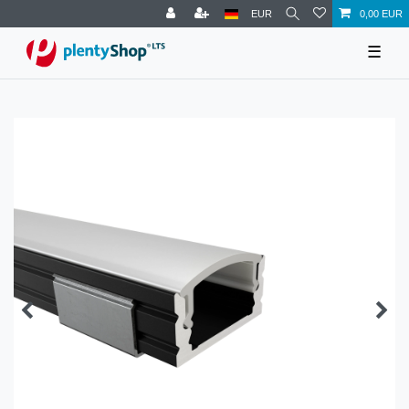
EUR
0,00 EUR
☰