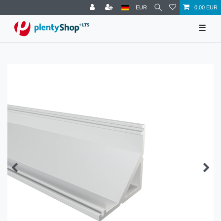
EUR
0,00 EUR
☰