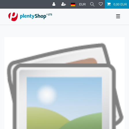
EUR
0,00 EUR
☰