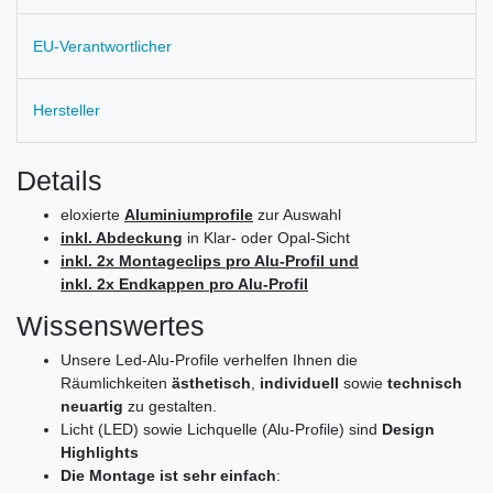
EU-Verantwortlicher
Hersteller
Details
eloxierte
Aluminiumprofile
zur Auswahl
inkl. Abdeckung
in Klar- oder Opal-Sicht
inkl. 2x Montageclips pro Alu-Profil und
inkl. 2x Endkappen pro Alu-Profil
Wissenswertes
Unsere Led-Alu-Profile verhelfen Ihnen die
Räumlichkeiten
ästhetisch
,
individuell
sowie
technisch
neuartig
zu gestalten.
Licht (LED) sowie Lichquelle (Alu-Profile) sind
Design
Highlights
Die Montage ist sehr einfach
: