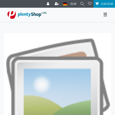
EUR
0,00 EUR
☰