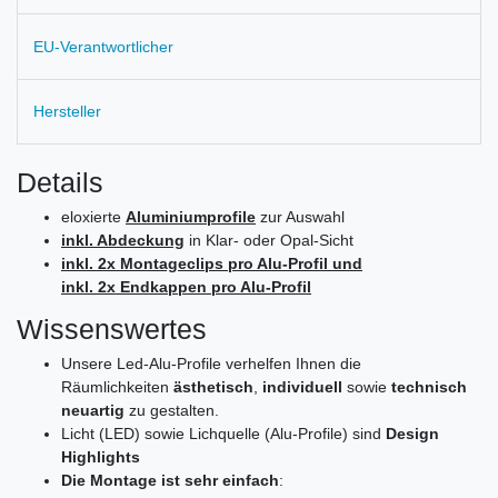
EU-Verantwortlicher
Hersteller
Details
eloxierte
Aluminiumprofile
zur Auswahl
inkl. Abdeckung
in Klar- oder Opal-Sicht
inkl. 2x Montageclips pro Alu-Profil und
inkl. 2x Endkappen pro Alu-Profil
Wissenswertes
Unsere Led-Alu-Profile verhelfen Ihnen die
Räumlichkeiten
ästhetisch
,
individuell
sowie
technisch
neuartig
zu gestalten.
Licht (LED) sowie Lichquelle (Alu-Profile) sind
Design
Highlights
Die Montage ist sehr einfach
: